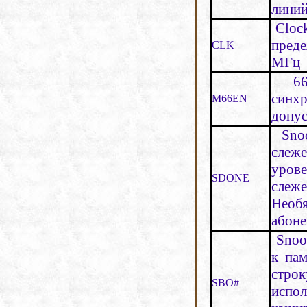
лини
Clock
преде
CLK
МГц
66M
синхр
M66EN
допус
Snoo
слеж
уров
SDONE
слеж
Необ
абон
Snoop
к па
стро
SBO#
испо