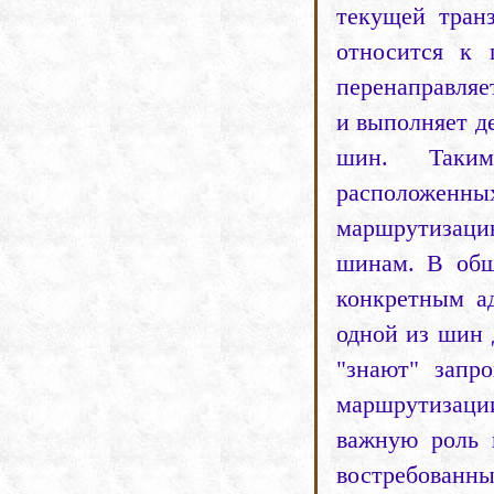
текущей тран
относится к 
перенаправля
и выполняет д
шин. Таким
расположен
маршрутизацию
шинам. В общ
конкретным а
одной из шин 
"знают" запр
маршрутизаци
важную роль 
востребов