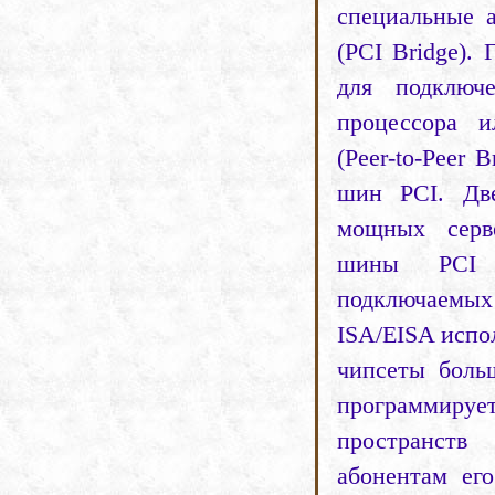
специальные 
(PCI Bridge). 
для подключ
процессора и
(Peer-to-Peer 
шин PCI. Дв
мощных серв
шины PCI п
подключаемы
ISA/EISA испо
чипсеты боль
программирует
пространств
абонентам ег