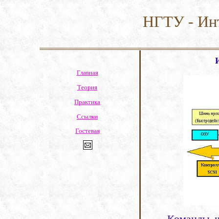
НГТУ - Ин
Главная
Теория
Практика
Ссылки
Гостевая