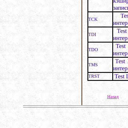
кэши
запис
Test
TCK
инте
Test
TDI
инте
Test 
TDO
инте
Test 
TMS
инте
Test 
TRST
Назад