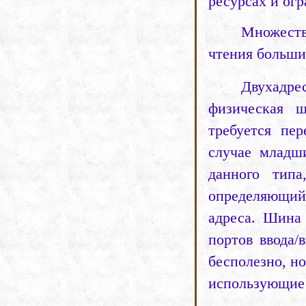
ресурсах и ог
Множеств
чтения больши
Двухад
физическая 
требуется пе
случае младш
данного тип
определяющий
адреса. Шина
портов ввода/
бесполезно, н
использующие 