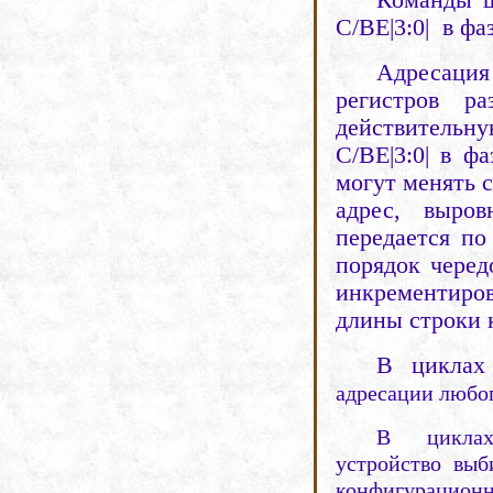
К
оманды ш
С/ВЕ|3:0|
в фа
Адресация
регистров р
действительн
С/ВЕ|3:0| в ф
могут менять 
адрес, выро
передается по
порядок черед
инкрементиров
длины строки к
В циклах
адресации любог
В циклах 
устройство выб
конфигурационн