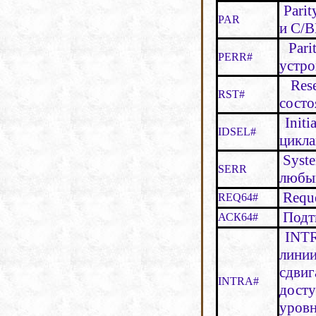
Parit
PAR
и С/ВЕ
Parit
PERR#
устро
Rese
RST#
состо
Initi
IDSEL#
цикла
Syste
SERR
любы
Reque
REQ64#
Подтв
АСК64#
INTRB
лини
сдви
INTRA#
дост
уров