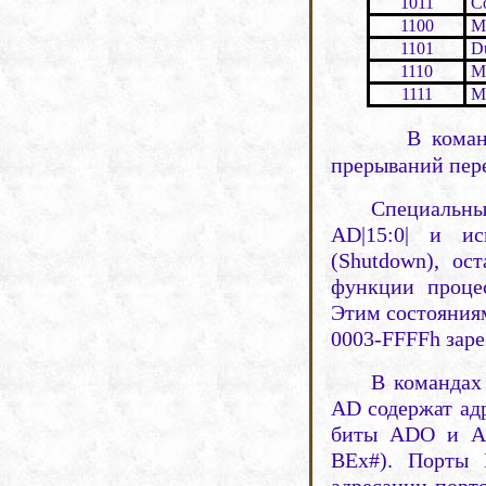
1011
Co
1100
Mu
1101
Du
1110
Me
1111
Me
В кома
прерываний пер
Специальн
AD|15:0| и ис
(Shutdown), ос
функции процес
Этим состояниям
0003-FFFFh заре
В командах
AD содержат ад
биты ADO и AD
ВЕх#). Порты 