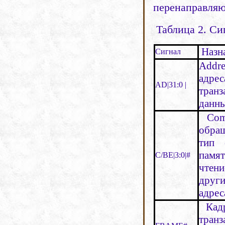
перенаправляю
Таблица 2. С
Назн
Сигнал
Addr
адре
AD|31:0 |
транз
данн
Comm
обра
тип 
памя
С/ВЕ|3:0|#
чтен
други
адрес
Кадр
тран