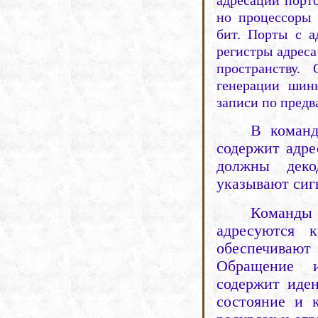
адресации порто
но процессоры 
бит. Порты с а
регистры адрес
пространству
генерации шин
записи по предв
В коман
содержит адр
должны деко
указывают сигн
Команды
адресуются 
обеспечиваю
Обращение и
содержит иден
состояние и 