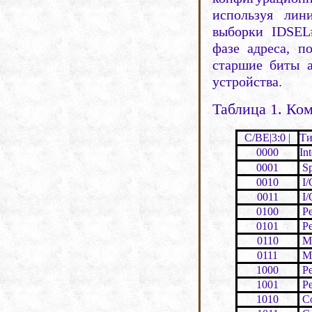
используя лин
выборки IDSEL
фазе адреса, п
старшие биты а
устройства.
Таб
лица 1.
К
ом
С/ВЕ|3:0 |
Ти
0000
In
0001
Sp
0010
I/
0011
I/
0100
Ре
0101
Ре
0110
Me
0111
Me
1000
Ре
1001
Ре
1010
Co