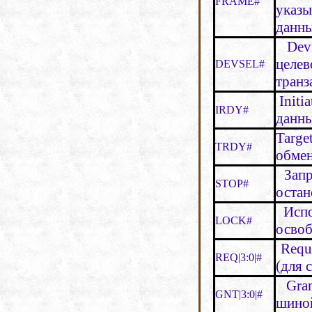
FRAME
#
указы
данны
Devi
целе
DEVSEL#
транз
Initi
IRDY#
данн
Targe
TRDY#
обме
Запр
STOP#
остан
Испо
LOCK#
освоб
Reque
REQ|3:0|#
(для 
Gran
GNT|3:0|#
шино