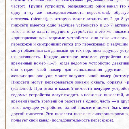
частот). Группа устройств, разделяющих один канал (то
одну и ту же последовательность перескоков), образу
пикосеть
(
piconet
), в которую может вхо­дить от 2 до 8 у
пикосети имеется одно ведущее устройство и до 7 актив
того, в зоне охвата ведущего устройства в его же пикосет
«припаркованные» ведомые устройства: они тоже «знают» 
перескоков и синхронизируются (по перескокам) с ведущим 
могут обмениваться данными до тех пор, пока веду­щее уст
их активность. Каждое активное ведомое устройство пи
временный номер (1-7); когда ведомое устройство деактиви
оно отдает свой номер для использования другими.
активизации оно уже может получить иной номер (потому
Пикосети могут перекрываться зонами охвата, образуя «р
(
scatternet
). При этом в каждой пикосети ведущее устройст
ведомые устройства могут входить в несколько пикосетей, ис
времени (часть времени он работает в одной, часть — в друг
того, ведущее устройство одной пикосети может быть в
другой пикосети. Эти пикосети никак не синхронизированы,
пользует свой канал (последовательность перескоков).