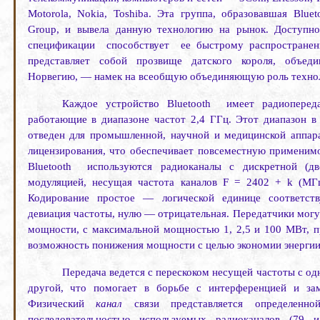
Motorola
,
Nokia
,
Toshiba
. Эта группа, образовавшая
Bluet
Group
, и выве­ла данную технологию на рынок. Доступн
спецификации
способствует
ее быстрому распространен
представляет собой прозвище датского короля, объе
Норвегию, — намек на всеобщую объединяющую роль техно
Каждое устройство
Bluetooth
имеет радиоперед
работающие в диа­пазоне частот 2,4 ГГц. Этот диапазон в
отведен для промыш­ленной, научной и медицинской аппар
лицензирования, что обеспечивает повсеместную применимо
Bluetooth
используются ра­диоканалы с дискретной (дв
модуляцией, несущая частота ка­налов
F
= 2402 +
k
(МГц
Кодирование простое — логической единице соответству
девиация частоты, нулю — отрицательная. Передатчики могу
мощности, с максимальной мощностью 1, 2,5 и 100 МВт, п
возможность понижения мощности с целью экономии энергии
Передача ведется с перескоком несущей частоты с од
другой, что помогает в борьбе с интерференцией и зам
Физический
канал
связи представляется определенной
последовательностью используемых радиоканалов (79