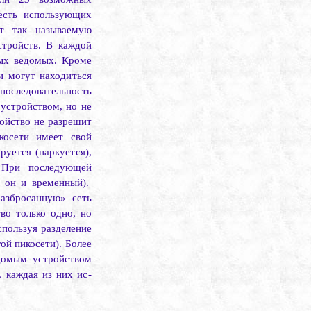
 есть использующих
ет так называемую
стройств. В каждой
ных ведомых. Кроме
и могут находиться
последовательность
устройством, но не
ройство не разрешит
косети имеет свой
руется (паркуется),
При последующей
 он и временный).
азбросан­ную» сеть
во только одно, но
пользуя раз­деление
ой пикосети). Более
едомым устройством
 каждая из них ис­