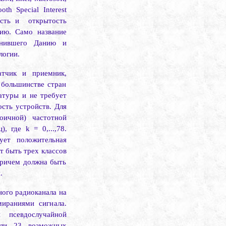
ooth
Special
Interest
ость и
открытость
ию. Само название
динившего Данию и
логии.
атчик и приемник,
 большинстве стран
атуры и не требует
сть устройств. Для
оичной) частотной
), где
k
= 0,...,78.
­ет положительная
т быть трех классов
ри­чем должна быть
.
ного радиоканала на
ираниями сигнала.
 псевдослучайной
 или 23 возможных