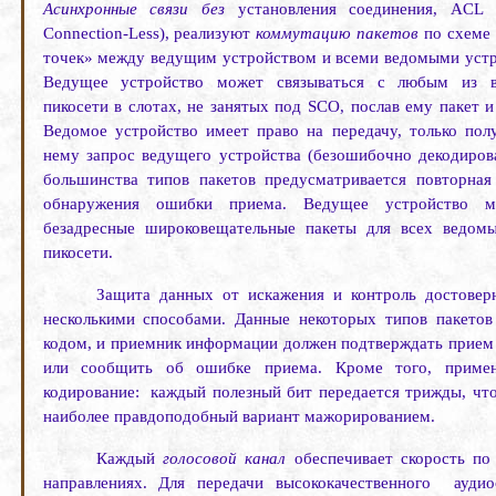
Асинхронные связи без
установления соединения,
ACL
Connection
-
Less
), реализуют
коммутацию пакетов
по схеме
точек» между ведущим устройством и всеми ведомыми устр
Ведущее устройство может связываться с любым из в
пикосети в слотах, не занятых под
SCO
, послав ему пакет и
Ведомое устройство имеет право на передачу, только по
нему запрос ведущего устройства (безошибочно декодирова
большинства типов пакетов предусматривается повторная
обнаружения ошибки приема. Ведущее устройство 
безадресные широковещательные пакеты для всех ведомы
пикосети.
Защита данных от искажения и контроль достовер
несколькими способами. Данные некоторых типов пакето
кодом, и приемник информации должен подтверждать прием 
или сообщить об ошибке приема. Кроме того, примен
кодирование:
каждый полезный бит передается трижды, что
наиболее правдоподобный вариант мажорированием.
Каждый
голосовой канал
обеспечивает скорость по
направлениях. Для пере­дачи высококачественного
аудио