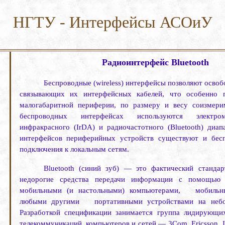
НГТУ - Интерфейсы АСОиУ
Радиоинтерфейс Bluetooth
Беспроводные (
wireless
) интерфейсы позволяют освоб
связывающих их интерфейсных кабелей, что особенно п
малогаба­ритной периферии, по размеру и весу соизмер
беспроводных интерфейсах используются электро
инфракрасного (
IrDA
) и радиочастотного (
Bluetooth
) диап
интерфейсов периферийных устройств существуют и бес
подключения к локальным сетям.
Bluetooth
(синий зуб) — это фактический станда
недорогие средства передачи информации с помощью 
мобильными (и настольными) компьютерами,
мобильн
любыми другими
портативными устройствами на небо
Разработкой специфика­ции занимается группа лидирующ
телекоммуникаций, компью­теров и сетей — 3Com,
Ericsson
,