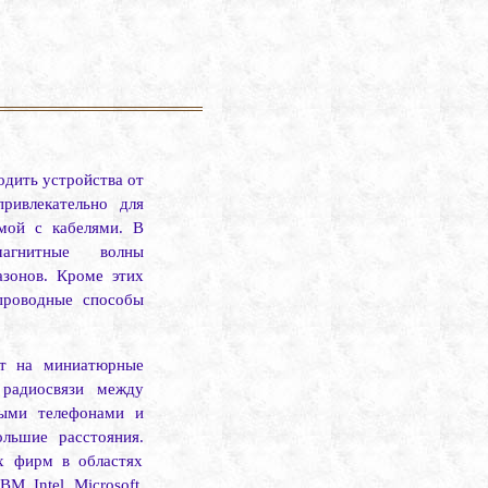
одить устройства от
ривлекательно для
имой с кабелями. В
магнитные волны
азонов. Кроме этих
проводные способы
рт на миниатюрные
радиосвязи между
ыми телефонами и
льшие расстояния.
их фирм в областях
IBM
,
Intel
,
Microsoft
,