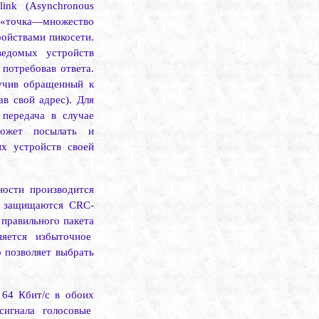
link
(
Asynchronous
 «точка—множество
ойствами пикосети.
едомых устройств
 потребовав ответа.
лучив обращенный к
в свой адрес). Для
 передача в случае
может посылать и
х устройств своей
ности производится
в защищаются CRC-
правильного пакета
яется избыточное
 позволяет выбрать
 64 Кбит/с в обоих
сигнала голосовые