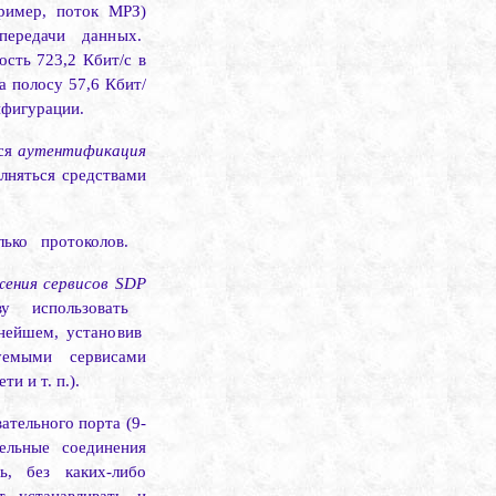
пример, поток МРЗ)
ередачи данных.
сть 723,2 Кбит/с в
а полосу 57,6 Кбит/
нфигурации.
ся
аутентификация
лняться средствами
лько
протоколов.
ения сервисов
SDP
у использовать
нейшем, установив
буемыми сервисами
и и т. п.).
ательного порта (9-
ельные соединения
ь, без каких-либо
т устанавливать и