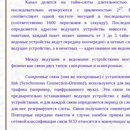
Канал делится на тайм-слоты длительностью
27
последовательно нумеруются с цикличностью 2
. К
соответствует одной частоте несущей в последовател
(соответственно 1600 перескоков в секунду). Последов
определяется адресом ведущего устройства пикосети. 
пакетами, каждый пакет может занимать от 1 до 5 тайм
ведомые устройства ведут передачу поочередно: в четных сло
ведущее устройство, а в нечетных — адресованное им ведом
Между ведущим и ведомыми устройствами могут
физические связи двух типов: синхронные и асинхронные.
Синхронные связи
(они же изохронные) с установлени
link
(
Synchronous
Connection
-
Oriented
), используются для п
трафика (например, оцифрованного звука). Эти связи т
предва­рительно устанавливает ведущее устройство с в
устройствами, и для каждой связи определяется период (в сло
для нее резервируются слоты. Связи получаются симметри
Повторные передачи пакетов в случае ошибок приема не
сетевой классификации связи
SCO
относятся к
коммутации ц