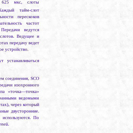
 625 мкс, слоты
аждый тайм-слот
ьности перескоков
ательность частот
Переда­чи ведутся
-слотов. Ведущее и
­тах передачу ведет
ое устройство.
 устанавливаться
ем соединения,
SCO
ередачи изохронного
ипа «точка—точка»
ыбранными ведомыми
тах), через который
чные двусторонние.
 используются. По
епей.