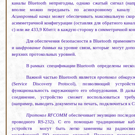
каналы
Bluetooth
непри­годны, однако сжатый сигнал (на
вполне можно передавать по асинхронному каналу п
Асинхронный канал
может обеспечивать максимальную скоро
асимметричной конфигурации (оставляя для обратного канал
с) или же 433,9 Кбит/с в каждую сторону в симметричной ко
Для обеспечения безопасности в
Bluetooth
применяет
и
шифрова­ние данных
на уровне связи, которые
могут допо
верхних протокольных уровней.
В рамках
спецификации
Bluetooth
определены
неско
Важной частью
Bluetooth
является
протокол обнаруж
(Service Dis­covery Protocol),
позволяющий устройств
функциональность окружающего его оборудования. В даль
соединение, устройство сможет воспользоваться тре
(например, выводить документы на печать, подключиться к Сет
Протокол
RFCOMM
обеспечивает эмуляцию последов
проводного
RS
-232). С его помощью традиционные каб
устройств
могут быть легко заменены на радио­связ
модификаций ПО верхних уровней. Протокол позволяе