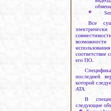
видеод
обмена
Ser
Все
су
электрическ
совместимос
возможности
использова
соответствие 
его ПО.
Специфика
последней
ве
которой следу
ATA.
В специф
следующие объ