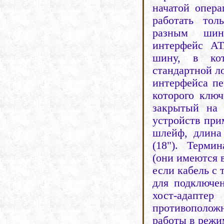
начатой опера
работать тол
разным шин
интерфейс AT
шину, в ко
стандартной л
интерфейса пе
которого клю
закрытый на
устройств при
шлейф, длина
(18").
Термин
(они имеются в
если кабель с
для подключен
хост-адаптер
противополож
работы в реж