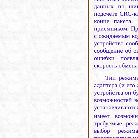
данных по шин
подсчете CRC-ко
конце пакета.
приемником. Пр
с ожидаемым код
устройство соо
сообщение об о
ошибки появл
скорость обмена
Тип режима
адаптера (и его 
устройства он 
возможностей в
устанавливаютс
имеет
возмож
требуемые ре
выбор режим
производительн