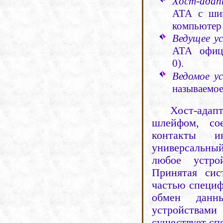
Хост-ада
АТА с шин
компьютер 
Ведущее у
АТА офиц
0).
Ведомое у
называемо
Хост-адап
шлейфом, со
контакты ин
универсальны
любое устро
Принятая сис
частью специ
обмен данн
устройствами
существует с