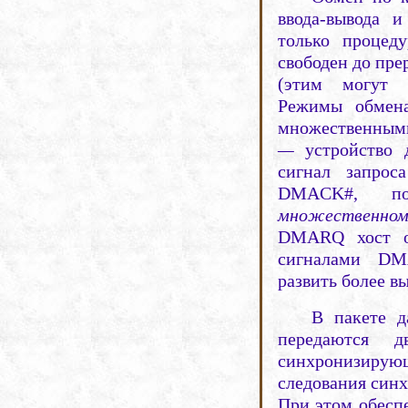
ввода-вывода и
только процед
свободен до пре
(этим могут в
Режимы обмен
множественны­м
—
устройство д
сигнал запро
DMACK
#, по
множественн
DMARQ хост от
сигналами
DM
развить более в
В пакете 
передаются 
синхронизирую
следования синх
При этом обеспе