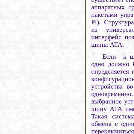
аппаратных с
пакетами упр
PI
). Структур
из универс
интерфейс по
шины АТА.
Если
к 
одно должно 
определяется 
конфигураци
устройства в
одновременно
выбранное уст
шину АТА имее
Такая систем
обмена с одни
переключиться