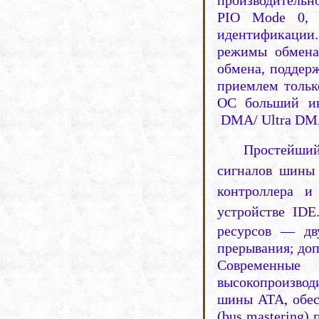
PIO
Mode
0, в
идентификаци
режимы
обмена
обмена, поддер
приемлем тольк
ОС больший ин
DMA
/
Ultra
DM
Простейши
сигналов шины 
контроллера 
устройстве
IDE
ресурсов — дв
прерывания; до
Современны
высокопроизво
шины АТА, об
(
bus
mastering
) 