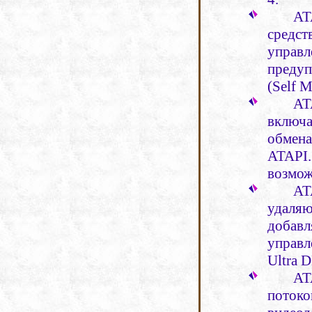
AT
средс
управ
предуп
(
Self
M
AT
включ
обмен
ATAPI
возмож
AT
удаля
добав
управл
Ultra
D
AT
потоко