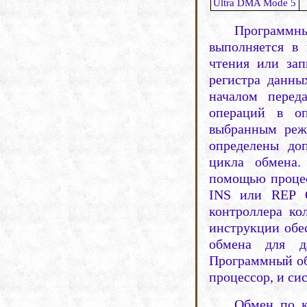
Ultra DMA Mode 5
Программ
выполняется в 
чтения или зап
регистра данны
началом
перед
операций в оп
выбранным ре
определены до
цикла обмена
помощью процес
INS
или
REP
контроллера ко
инструкции обе
обмена для д
Программный об
процес­сор, и с
Обмен по 