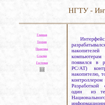
НГТУ - Ин
Главная
Интерфейс
Теория
разрабатывал
Практика
накопителе
компьютерам
I
Ссылки
появился в р
Гостевая
PC/AT) кон
накопителю, т
контроллер
Разработкой
один
из те
Национального
информационн