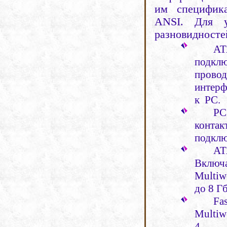
им специфик
ANSI
. Для 
разновидносте
АТ
подкл
провод
интерф
к
РС.
PC
конта
подклю
АТ
Включа
Multiw
до 8 Гб
Fas
Multiw
4.