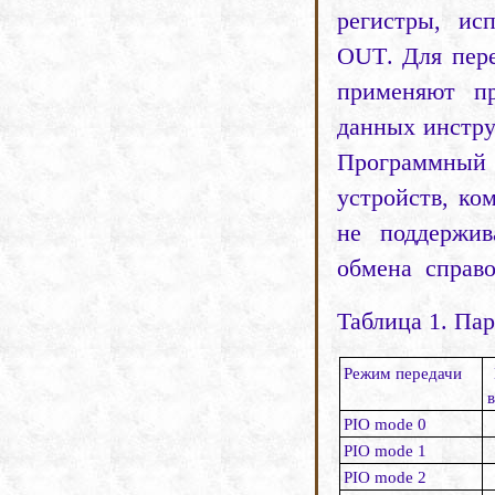
регистры, ис
OUT
. Для пер
приме­няют 
данных инстр
Программны
устройств, к
не поддержив
обмена
справо
Таблица 1. Па
Режим передачи
Р
IO mode
0
PIO mode 1
PIO mode 2